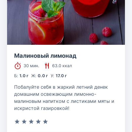
Малиновый лимонад
30 мин.
63.0 ккал
Б:
1.0 г
Ж:
0.0 г
У:
17.0 г
Побалуйте себя в жаркий летний денек
домашним освежающим лимонно-
малиновым напитком с листиками мяты и
искристой газировкой!