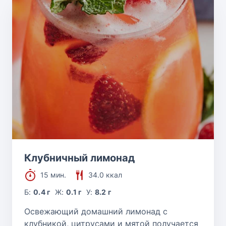
Клубничный лимонад
15 мин.
34.0 ккал
Б:
0.4 г
Ж:
0.1 г
У:
8.2 г
Освежающий домашний лимонад с
клубникой, цитрусами и мятой получается