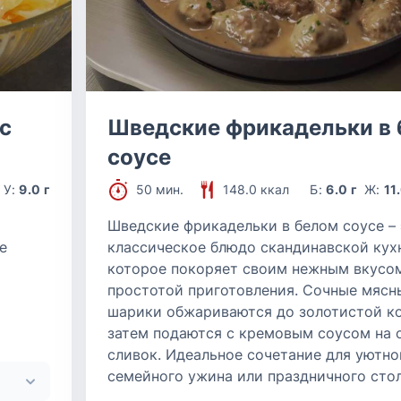
с
Шведские фрикадельки в
соусе
У:
9.0 г
50 мин.
148.0 ккал
Б:
6.0 г
Ж:
11
Шведские фрикадельки в белом соусе – 
е
классическое блюдо скандинавской кух
которое покоряет своим нежным вкусо
простотой приготовления. Сочные мясн
шарики обжариваются до золотистой ко
затем подаются с кремовым соусом на 
сливок. Идеальное сочетание для уютно
семейного ужина или праздничного стол