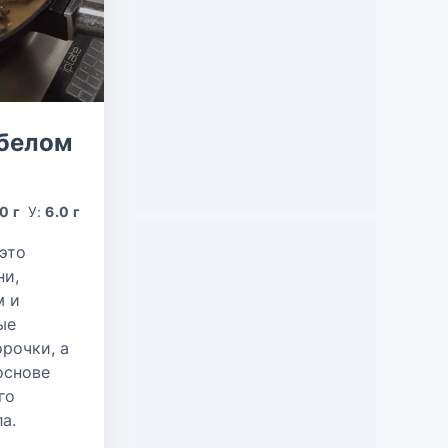
 белом
.0 г
У:
6.0 г
это
ни,
м и
ые
рочки, а
основе
го
а.