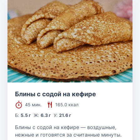
Блины с содой на кефире
45 мин.
165.0 ккал
Б:
5.5 г
Ж:
6.3 г
У:
21.6 г
Блины с содой на кефире — воздушные,
нежные и готовятся за считанные минуты.