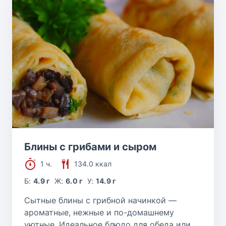
Блины с грибами и сыром
1 ч.
134.0 ккал
Б:
4.9 г
Ж:
6.0 г
У:
14.9 г
Сытные блины с грибной начинкой —
ароматные, нежные и по-домашнему
уютные. Идеальное блюдо для обеда или