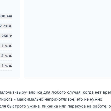
500
мл
2
ст. л.
250
г
1
ч. л.
2
ч. л.
1
ч. л.
палочка-выручалочка для любого случая, когда нет вр
 пирога - максимально неприхотливое, его не нужно
ля быстрого ужина, пикника или перекуса на работе, 