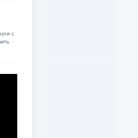
роги с
зить