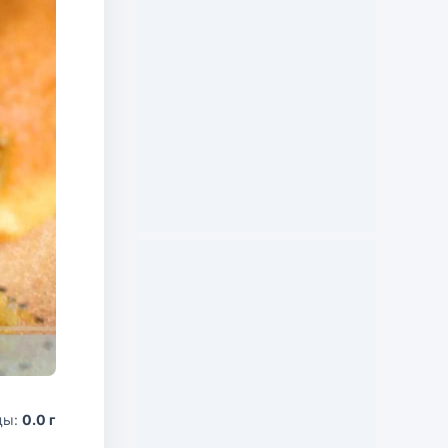
ды:
0.0 г