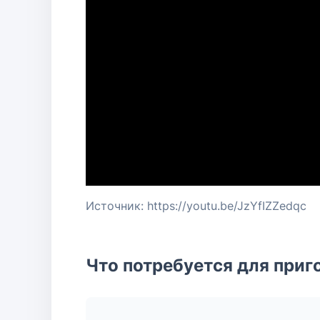
Источник: https://youtu.be/JzYfIZZedqc
Что потребуется для приг