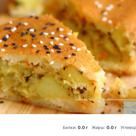
Белки:
0.0 г
Жиры:
0.0 г
Углево