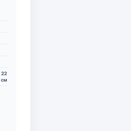
 22
см