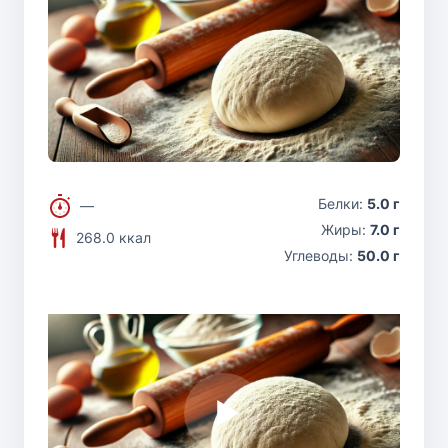
Белки:
5.0 г
—
Жиры:
7.0 г
268.0 ккал
Углеводы:
50.0 г