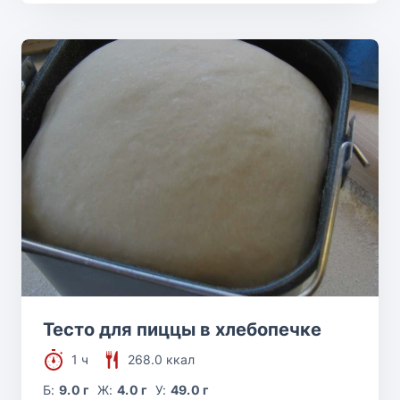
Тесто для пиццы в хлебопечке
1 ч
268.0 ккал
Б:
9.0 г
Ж:
4.0 г
У:
49.0 г