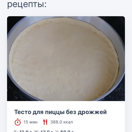
рецепты:
Тесто для пиццы без дрожжей
15 мин
388.0 ккал
Б:
12.0 г
Ж:
12.0 г
У:
60.0 г