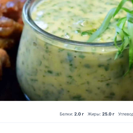
Белки:
2.0 г
Жиры:
25.0 г
Углево