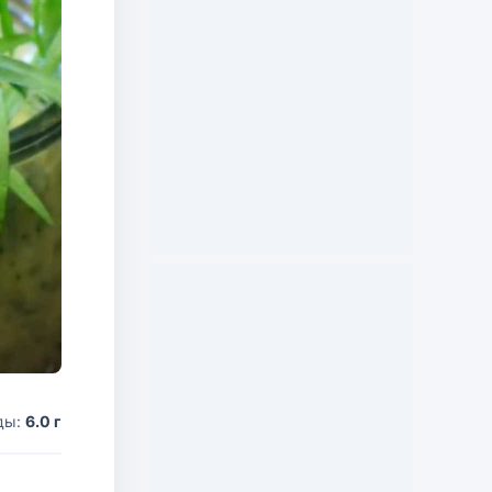
ды:
6.0 г