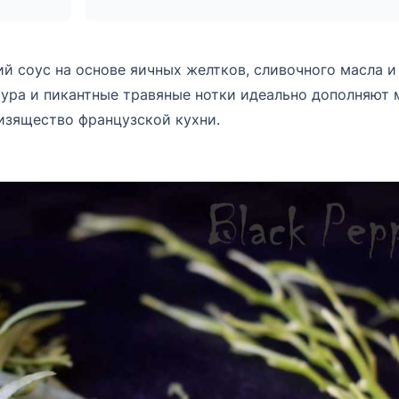
й соус на основе яичных желтков, сливочного масла и
тура и пикантные травяные нотки идеально дополняют
изящество французской кухни.