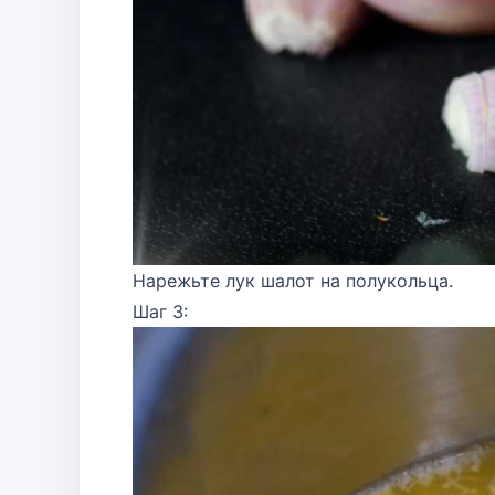
Нарежьте лук шалот на полукольца.
Шаг 3: