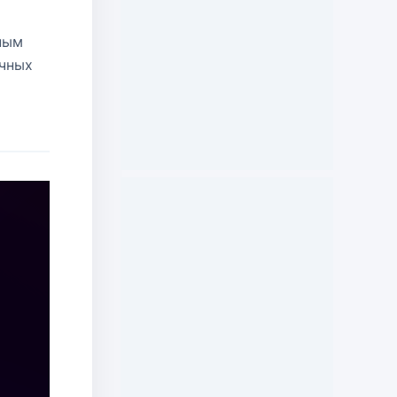
ным
ичных