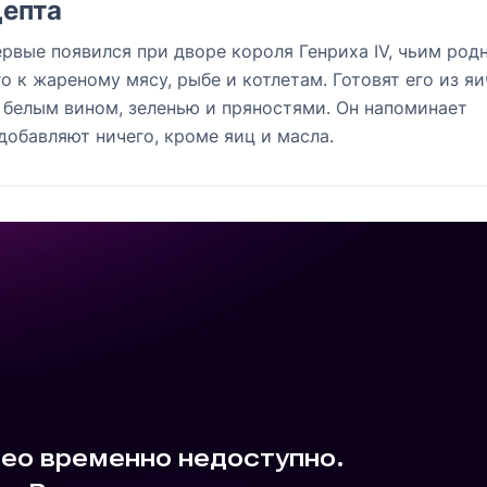
епта
рвые появился при дворе короля Генриха IV, чьим род
о к жареному мясу, рыбе и котлетам. Готовят его из я
 белым вином, зеленью и пряностями. Он напоминает
 добавляют ничего, кроме яиц и масла.