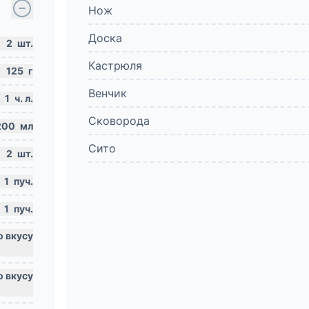
Нож
Доска
2
шт.
Кастрюля
125
г
Венчик
1
ч. л.
Сковорода
200
мл
Сито
2
шт.
1
пуч.
1
пуч.