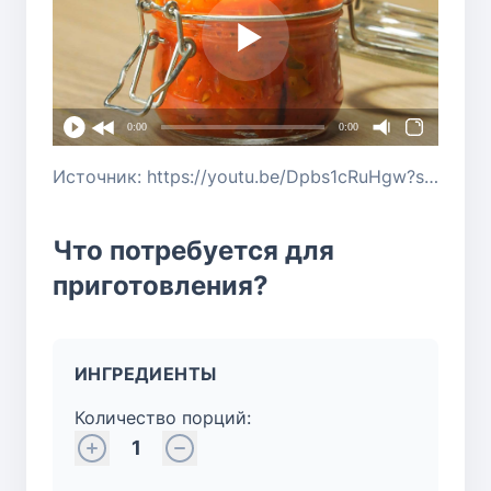
0:00
0:00
Источник: https://youtu.be/Dpbs1cRuHgw?si=li9b8inCp_BWyM9P
Что потребуется для
приготовления?
ИНГРЕДИЕНТЫ
Количество порций:
1