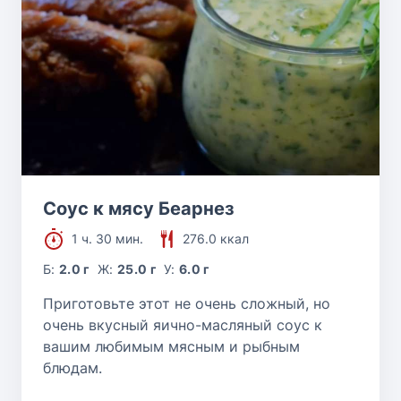
Соус к мясу Беарнез
1 ч. 30 мин.
276.0 ккал
Б:
2.0 г
Ж:
25.0 г
У:
6.0 г
Приготовьте этот не очень сложный, но
очень вкусный яично-масляный соус к
вашим любимым мясным и рыбным
блюдам.