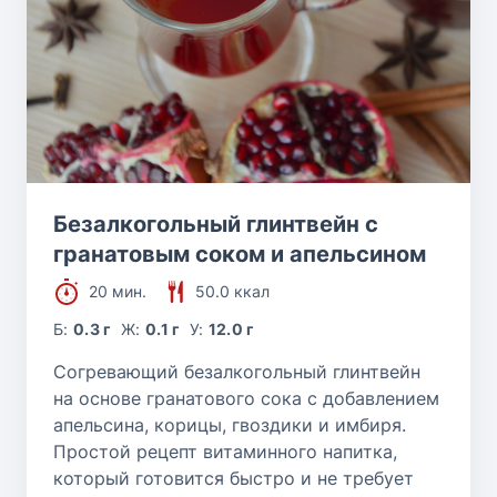
Безалкогольный глинтвейн с
гранатовым соком и апельсином
20 мин.
50.0 ккал
Б:
0.3 г
Ж:
0.1 г
У:
12.0 г
Согревающий безалкогольный глинтвейн
на основе гранатового сока с добавлением
апельсина, корицы, гвоздики и имбиря.
Простой рецепт витаминного напитка,
который готовится быстро и не требует