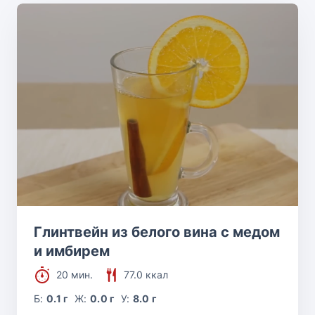
Глинтвейн из белого вина с медом
и имбирем
20 мин.
77.0 ккал
Б:
0.1 г
Ж:
0.0 г
У:
8.0 г