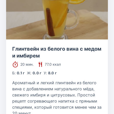
Глинтвейн из белого вина с медом
и имбирем
20 мин.
77.0 ккал
Б:
0.1 г
Ж:
0.0 г
У:
8.0 г
Ароматный и легкий глинтвейн из белого
вина с добавлением натурального мёда,
свежего имбиря и цитрусовых. Простой
рецепт согревающего напитка с пряными
специями, который готовится менее чем за
20 минут.