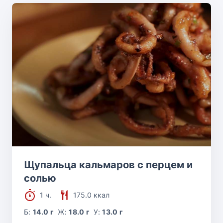
Щупальца кальмаров с перцем и
солью
1 ч.
175.0 ккал
Б:
14.0 г
Ж:
18.0 г
У:
13.0 г