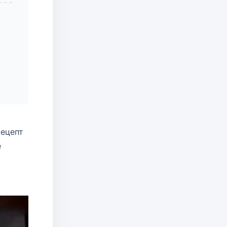
рецепт
е