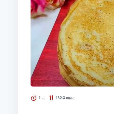
1 ч.
182.0 ккал