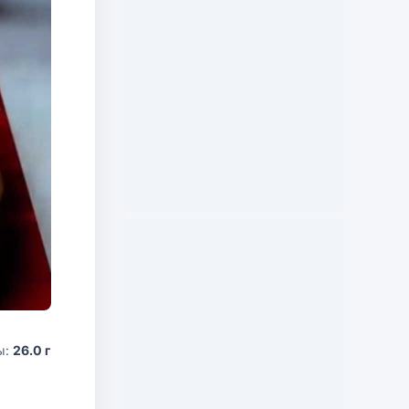
ы:
26.0 г