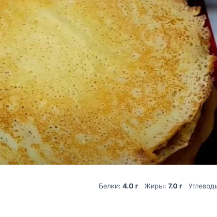
Белки:
4.0 г
Жиры:
7.0 г
Углевод