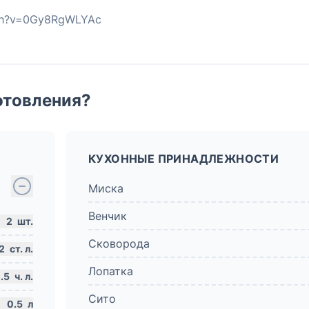
tch?v=0Gy8RgWLYAc
отовления?
КУХОННЫЕ ПРИНАДЛЕЖНОСТИ
Миска
Венчик
2
шт.
Сковорода
2
ст. л.
Лопатка
.5
ч. л.
Сито
0.5
л