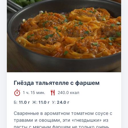
Гнёзда тальятелле с фаршем
1 ч. 15 мин.
240.0 ккал
Б:
11.0 г
Ж:
11.0 г
У:
24.0 г
Сваренные в ароматном томатном соусе с
травами и овощами, эти «гнездышки» из
пасты с мясным фаршем не только очень