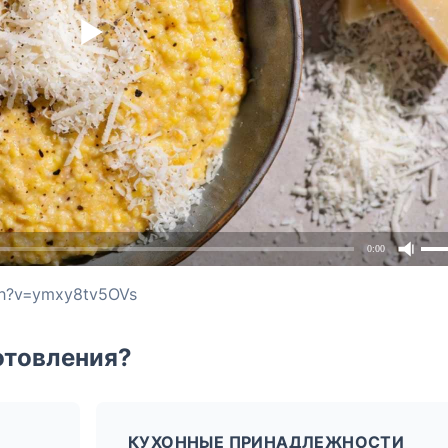
0:00
ch?v=ymxy8tv5OVs
отовления?
КУХОННЫЕ ПРИНАДЛЕЖНОСТИ