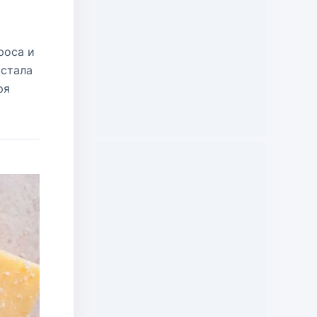
роса и
 стала
ря