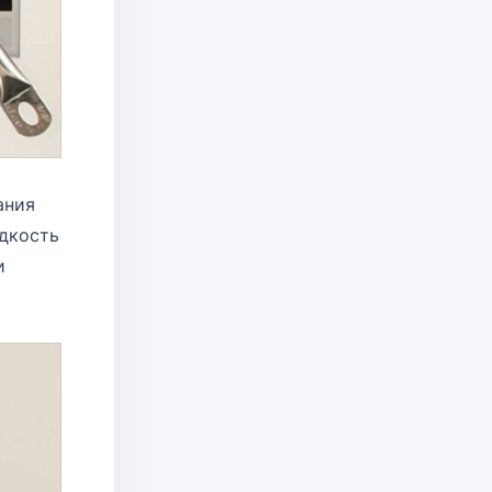
ания
идкость
и