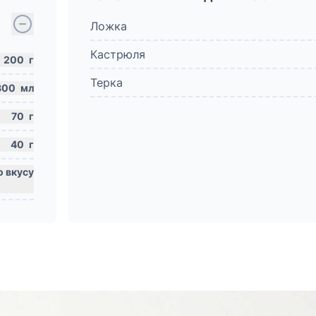
Ложка
Кастрюля
200
г
Терка
800
мл
70
г
40
г