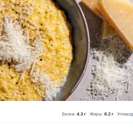
Белки:
4.3 г
Жиры:
6.2 г
Углево