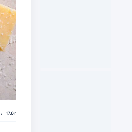
ды:
17.8 г