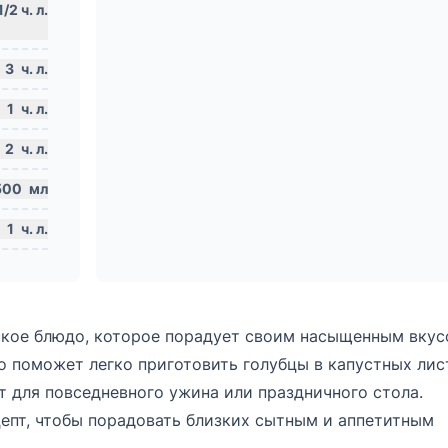
3
ч. л.
1
ч. л.
2
ч. л.
500
мл
1
ч. л.
кое блюдо, которое порадует своим насыщенным вкус
 поможет легко приготовить голубцы в капустных лис
 для повседневного ужина или праздничного стола.
епт, чтобы порадовать близких сытным и аппетитным