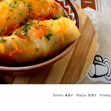
Белки:
4.0 г
Жиры:
5.0 г
Углев