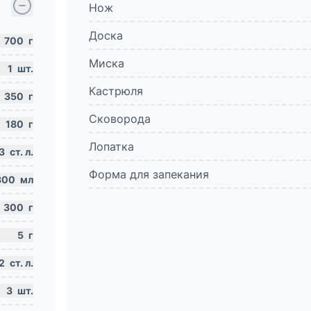
Нож
Доска
700
г
Миска
1
шт.
Кастрюля
350
г
Сковорода
180
г
Лопатка
3
ст. л.
Форма для запекания
300
мл
300
г
5
г
2
ст. л.
3
шт.