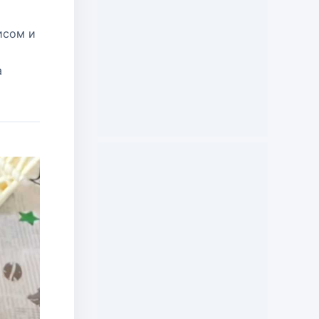
исом и
а