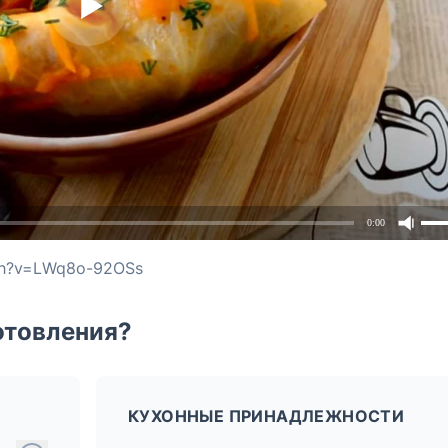
0:00
tch?v=LWq8o-92OSs
отовления?
КУХОННЫЕ ПРИНАДЛЕЖНОСТИ