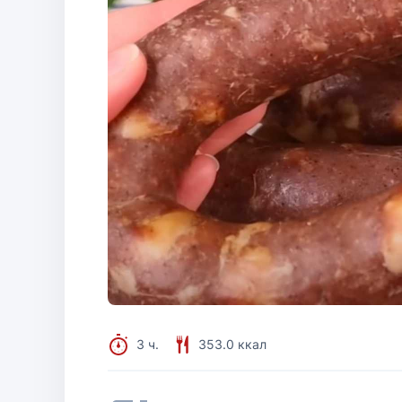
3 ч.
353.0 ккал