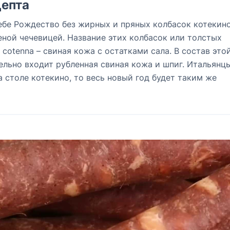
епта
ебе Рождество без жирных и пряных колбасок котекино
ной чечевицей. Название этих колбасок или толстых
cotenna – свиная кожа с остатками сала. В состав это
ельно входит рубленная свиная кожа и шпиг. Итальянц
а столе котекино, то весь новый год будет таким же