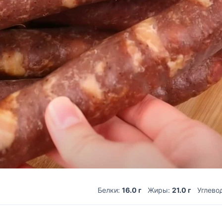
Белки:
16.0 г
Жиры:
21.0 г
Углево