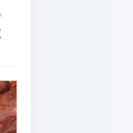
,
й
ы