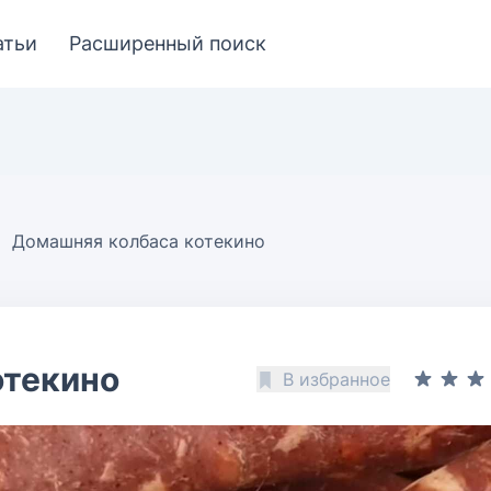
атьи
Расширенный поиск
Домашняя колбаса котекино
отекино
В избранное