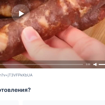
0:00
ch?v=jT3VFPkKbUA
отовления?