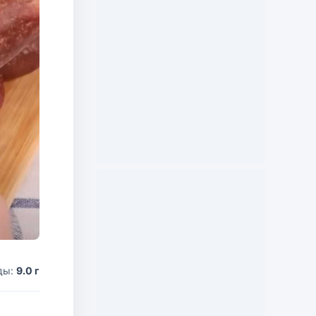
ды:
9.0 г