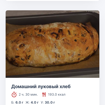
Домашний луковый хлеб
2 ч. 30 мин.
193.0 ккал
Б:
6.0 г
Ж:
4.0 г
У:
30.0 г