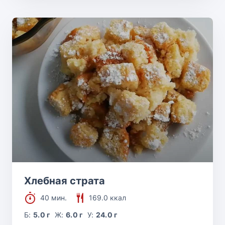
Хлебная страта
40 мин.
169.0 ккал
Б:
5.0 г
Ж:
6.0 г
У:
24.0 г