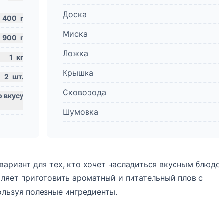
Доска
400
г
Миска
900
г
Ложка
1
кг
Крышка
2
шт.
Сковорода
Шумовка
ариант для тех, кто хочет насладиться вкусным блюд
оляет приготовить ароматный и питательный плов с
льзуя полезные ингредиенты.