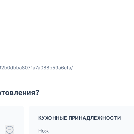
6262b0dbba8071a7a088b59a6cfa/
отовления?
КУХОННЫЕ ПРИНАДЛЕЖНОСТИ
Нож