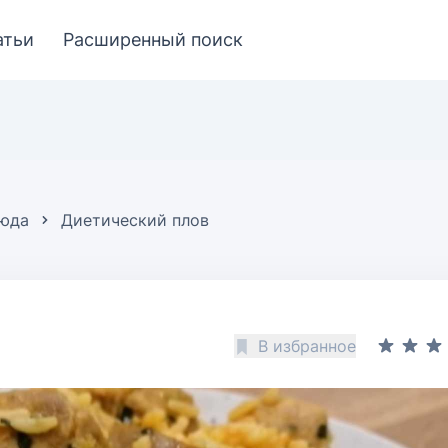
атьи
Расширенный поиск
люда
Диетический плов
В избранное