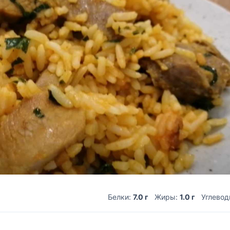
Белки:
7.0 г
Жиры:
1.0 г
Углево