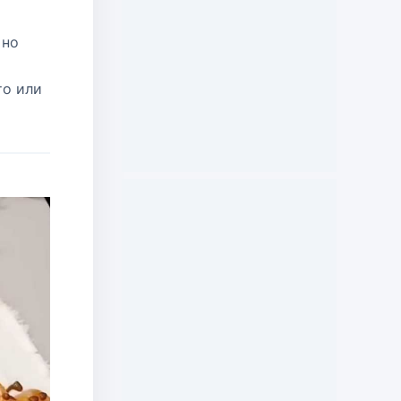
 но
то или