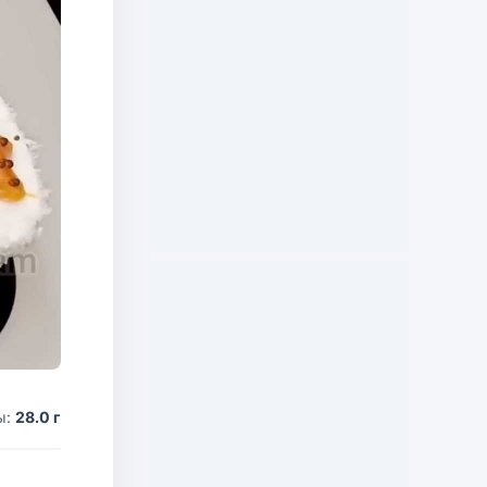
ы:
28.0 г