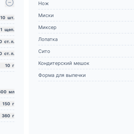
Нож
Миски
10
шт.
Миксер
1
щеп.
Лопатка
0
ст. л.
Сито
0
ст. л.
Кондитерский мешок
10
г
Форма для выпечки
600
мл
150
г
360
г