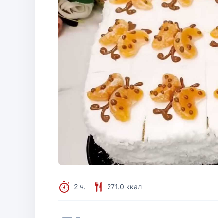
2 ч.
271.0 ккал