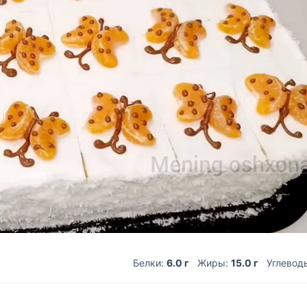
Белки:
6.0 г
Жиры:
15.0 г
Углевод