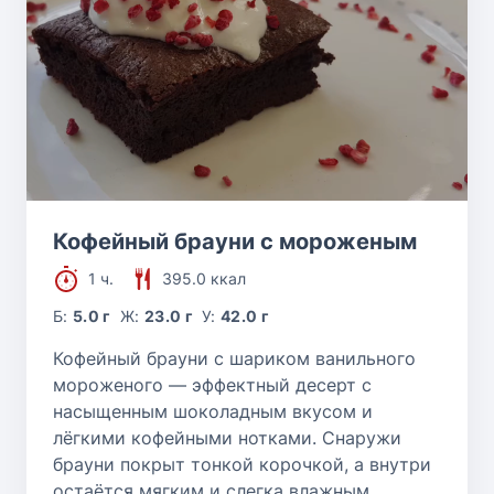
Кофейный брауни с мороженым
1 ч.
395.0 ккал
Б:
5.0 г
Ж:
23.0 г
У:
42.0 г
Кофейный брауни с шариком ванильного
мороженого — эффектный десерт с
насыщенным шоколадным вкусом и
лёгкими кофейными нотками. Снаружи
брауни покрыт тонкой корочкой, а внутри
остаётся мягким и слегка влажным.