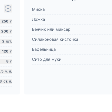
Миска
Ложка
250
г
Венчик или миксер
200
г
Силиконовая кисточка
2
шт.
Вафельница
120
г
Сито для муки
8
г
.5
ч. л.
3
ст. л.