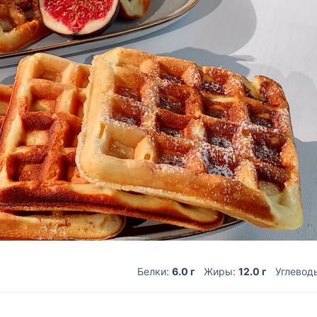
Белки:
6.0 г
Жиры:
12.0 г
Углевод