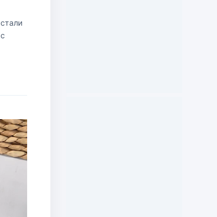
 стали
 с