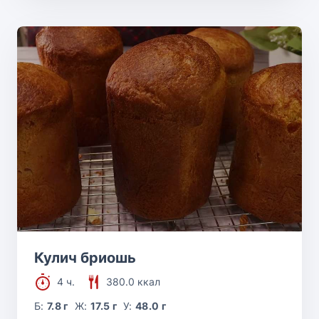
Кулич бриошь
4 ч.
380.0 ккал
Б:
7.8 г
Ж:
17.5 г
У:
48.0 г