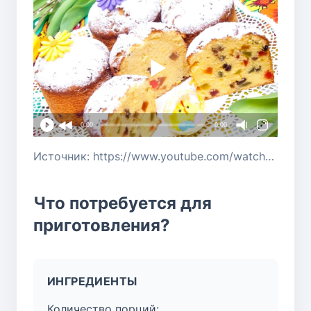
0:00
0:00
Источник: https://www.youtube.com/watch?v=Gu_jJVanoig&list=PLqP8LxMT_6nb-PH4GXh1xGfVxXNF4FBOI
Что потребуется для
приготовления?
ИНГРЕДИЕНТЫ
Количество порций: