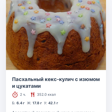
Пасхальный кекс-кулич с изюмом
и цукатами
2 ч.
352.0 ккал
Б:
6.4 г
Ж:
17.8 г
У:
42.1 г