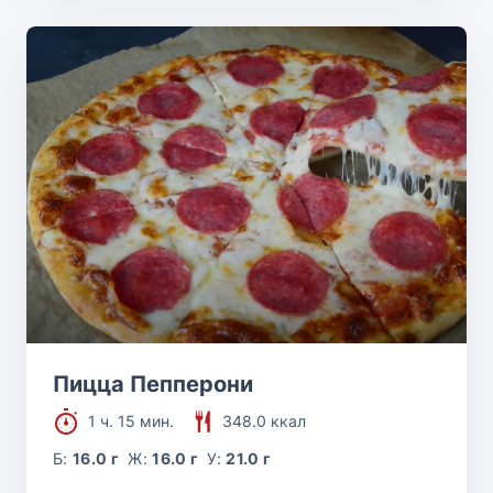
Пицца Пепперони
1 ч. 15 мин.
348.0 ккал
Б:
16.0 г
Ж:
16.0 г
У:
21.0 г