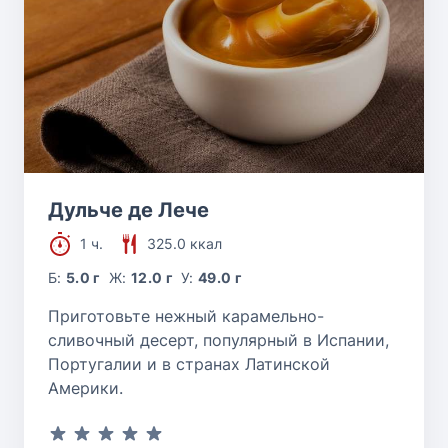
Дульче де Лече
1 ч.
325.0 ккал
Б:
5.0 г
Ж:
12.0 г
У:
49.0 г
Приготовьте нежный карамельно-
сливочный десерт, популярный в Испании,
Португалии и в странах Латинской
Америки.