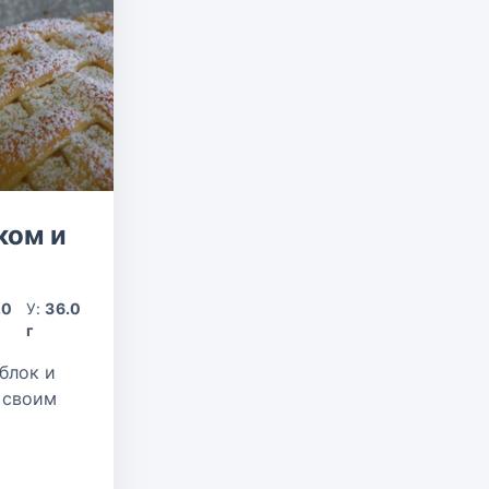
ком и
.0
У:
36.0
г
блок и
 своим