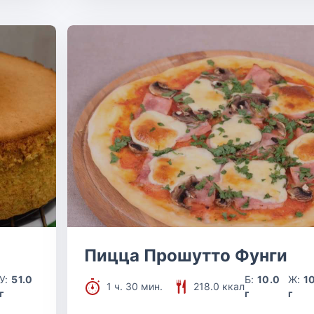
Пицца Прошутто Фунги
У:
51.0
Б:
10.0
Ж:
1
1 ч. 30 мин.
218.0 ккал
г
г
г