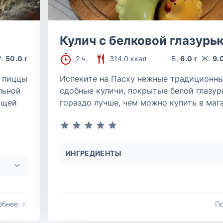
Кулич с белковой глазурь
У:
50.0 г
2 ч.
314.0 ккал
Б:
6.0 г
Ж:
9.0
 пиццы
Испеките на Пасху нежные традиционн
льной
сдобные куличи, покрытые белой глазур
ящей
гораздо лучше, чем можно купить в мага
ИНГРЕДИЕНТЫ
обнее
П