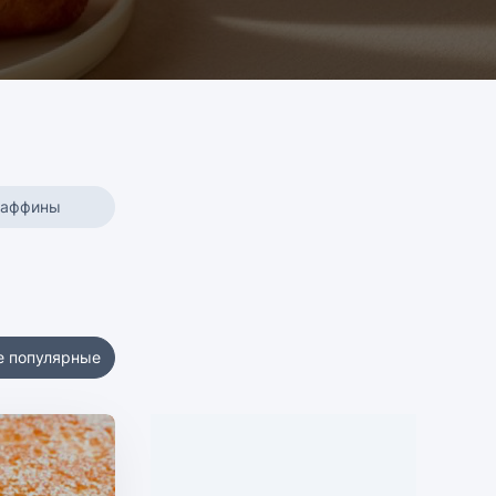
маффины
е популярные