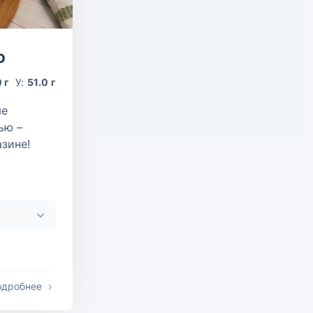
ю
 г
У:
51.0 г
ые
ью –
зине!
одробнее