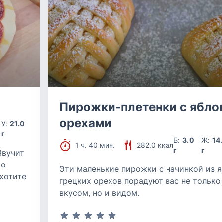
Пирожки-плетенки с ябло
орехами
У:
21.0
г
Б:
3.0
Ж:
14
1 ч. 40 мин.
282.0 ккал
г
г
Звучит
то
Эти маленькие пирожки с начинкой из я
ахотите
грецких орехов порадуют вас не только
вкусом, но и видом.