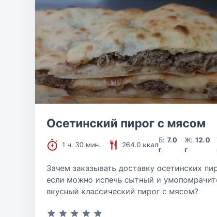
Осетинский пирог с мясом
Б:
7.0
Ж:
12.0
1 ч. 30 мин.
264.0 ккал
г
г
Зачем заказывать доставку осетинских пир
если можно испечь сытный и умопомрачит
вкусный классический пирог с мясом?