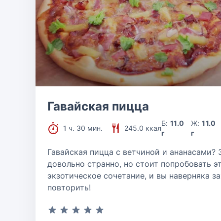
Гавайская пицца
Б:
11.0
Ж:
11.0
1 ч. 30 мин.
245.0 ккал
г
г
Гавайская пицца с ветчиной и ананасами? 
довольно странно, но стоит попробовать э
экзотическое сочетание, и вы наверняка з
повторить!