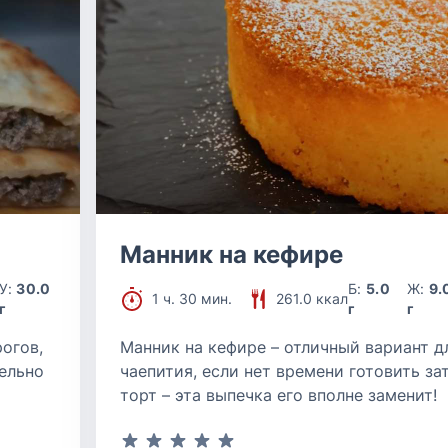
Манник на кефире
У:
30.0
Б:
5.0
Ж:
9.
1 ч. 30 мин.
261.0 ккал
г
г
г
огов,
Манник на кефире – отличный вариант д
ельно
чаепития, если нет времени готовить з
торт – эта выпечка его вполне заменит!