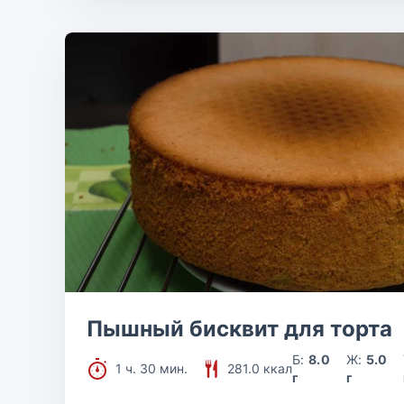
Пышный бисквит для торта
Б:
8.0
Ж:
5.0
1 ч. 30 мин.
281.0 ккал
г
г