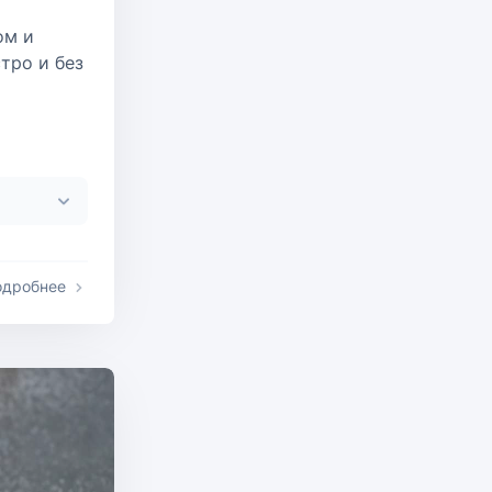
ом и
стро и без
одробнее