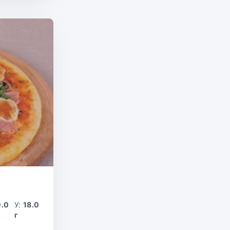
0.0
У:
18.0
г