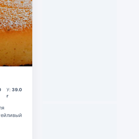
0
У:
39.0
г
ля
атейливый