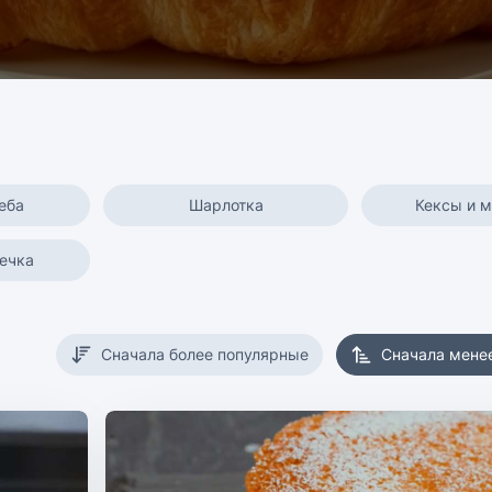
еба
Шарлотка
Кексы и 
ечка
Сначала более популярные
Сначала мене