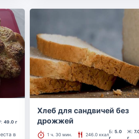
Хлеб для сандвичей без
дрожжей
У:
49.0 г
Б:
5.0
Ж:
7.
еста в
1 ч. 30 мин.
246.0 ккал
г
г