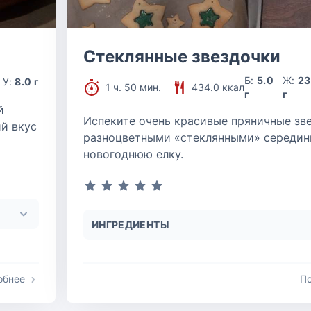
Стеклянные звездочки
Б:
5.0
Ж:
23
У:
8.0 г
1 ч. 50 мин.
434.0 ккал
г
г
й
Испеките очень красивые пряничные зв
ий вкус
разноцветными «стеклянными» середин
новогоднюю елку.
ИНГРЕДИЕНТЫ
обнее
П