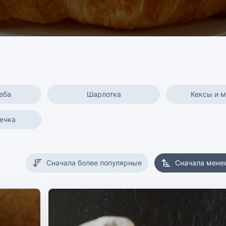
еба
Шарлотка
Кексы и 
ечка
Сначала более популярные
Сначала мене