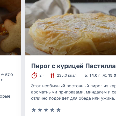
Пирог с курицей Пастилла
У:
57.0
2 ч.
235.0 ккал
Б:
14.0 г
Ж:
15.0
г
Этот необычный восточный пирог из ку
ароматными приправами, миндалем и с
торые
отлично подойдет для обеда или ужина.