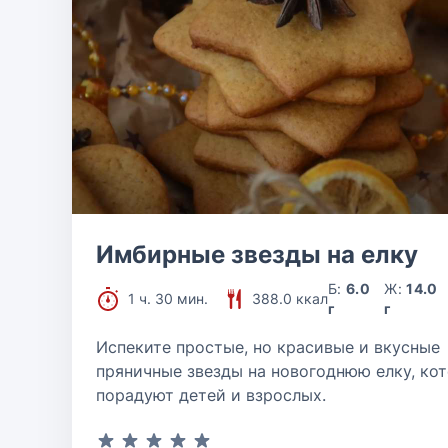
Имбирные звезды на елку
Б:
6.0
Ж:
14.0
1 ч. 30 мин.
388.0 ккал
г
г
Испеките простые, но красивые и вкусные
пряничные звезды на новогоднюю елку, ко
порадуют детей и взрослых.