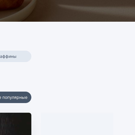
маффины
е популярные