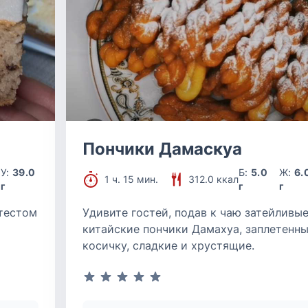
Пончики Дамаскуа
У:
39.0
Б:
5.0
Ж:
6.
1 ч. 15 мин.
312.0 ккал
г
г
г
тестом
Удивите гостей, подав к чаю затейливы
я
китайские пончики Дамахуа, заплетенны
косичку, сладкие и хрустящие.