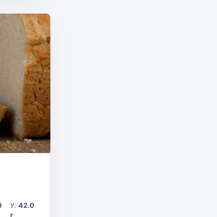
0
У:
42.0
г