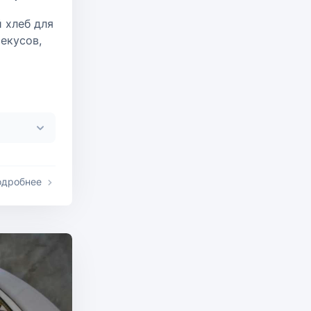
 хлеб для
екусов,
одробнее