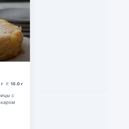
 г
У:
10.0 г
рицы с
ахаром