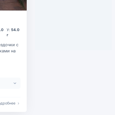
.0
У:
54.0
г
ездочки с
ками на
одробнее