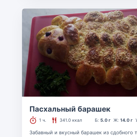
Пасхальный барашек
1 ч.
341.0 ккал
Б:
5.0 г
Ж:
14.0 г
Забавный и вкусный барашек из сдобного т