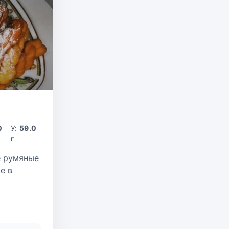
0
У:
59.0
г
е румяные
е в