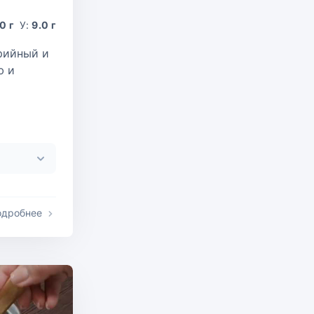
0 г
У:
9.0 г
рийный и
ю и
одробнее