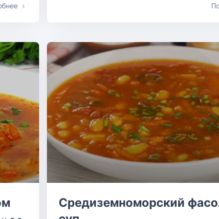
обнее
П
ом
Средиземноморский фас
суп