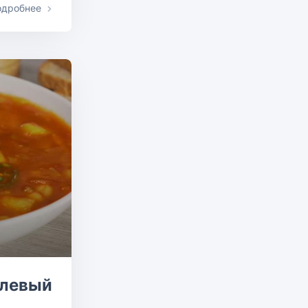
одробнее
олевый