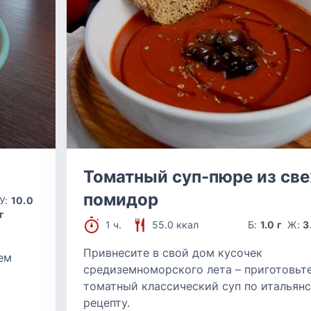
Томатный суп-пюре из св
помидор
У:
10.0
г
1 ч.
55.0 ккал
Б:
1.0 г
Ж:
3
и
Привнесите в свой дом кусочек
ем
средиземноморского лета – приготовьт
томатный классический суп по итальян
рецепту.