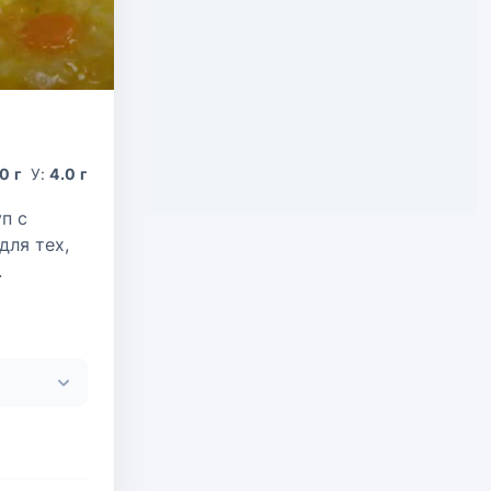
0 г
У:
4.0 г
п с
для тех,
.