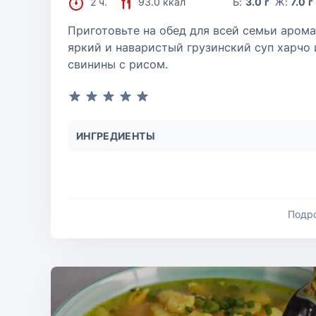
2 ч.
93.0 ккал
Б:
3.0 г
Ж:
7.0 г
Приготовьте на обед для всей семьи арома
яркий и наваристый грузинский суп харчо 
свинины с рисом.
ИНГРЕДИЕНТЫ
Подр