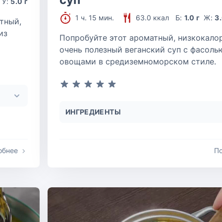
У:
5.0 г
1 ч. 15 мин.
63.0 ккал
Б:
1.0 г
Ж:
3.
тный,
из
Попробуйте этот ароматный, низкокало
очень полезный веганский суп с фасоль
овощами в средиземноморском стиле.
ИНГРЕДИЕНТЫ
обнее
П