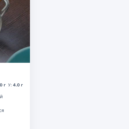
0 г
У:
4.0 г
ий
ся