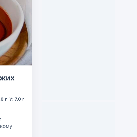
ежих
.0 г
У:
7.0 г
е
скому