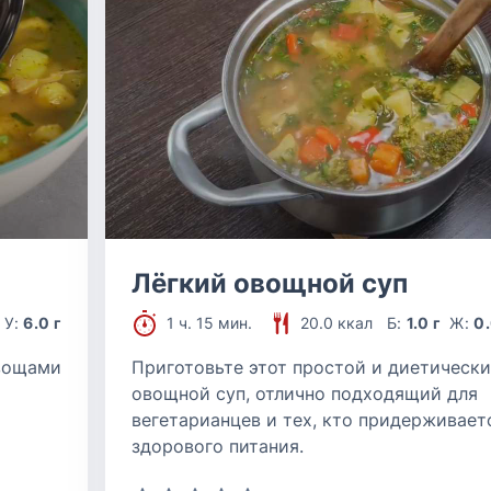
Лёгкий овощной суп
У:
6.0 г
1 ч. 15 мин.
20.0 ккал
Б:
1.0 г
Ж:
0.
овощами
Приготовьте этот простой и диетическ
овощной суп, отлично подходящий для
вегетарианцев и тех, кто придерживает
здорового питания.