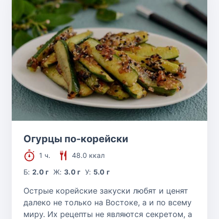
Огурцы по-корейски
1 ч.
48.0 ккал
Б:
2.0 г
Ж:
3.0 г
У:
5.0 г
Острые корейские закуски любят и ценят
далеко не только на Востоке, а и по всему
миру. Их рецепты не являются секретом, а