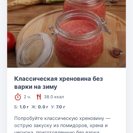
Классическая хреновина без
варки на зиму
2 ч.
38.0 ккал
Б:
1.0 г
Ж:
0.0 г
У:
7.0 г
Попробуйте классическую хреновину —
острую закуску из помидоров, хрена и
чеснока, приготовленную без варки,