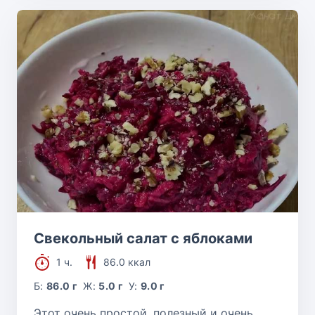
Свекольный салат с яблоками
1 ч.
86.0 ккал
Б:
86.0 г
Ж:
5.0 г
У:
9.0 г
Этот очень простой, полезный и очень