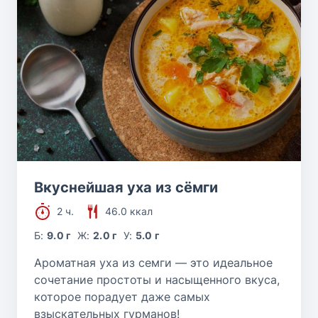
Вкуснейшая уха из сёмги
2 ч.
46.0 ккал
Б:
9.0 г
Ж:
2.0 г
У:
5.0 г
Ароматная уха из семги — это идеальное
сочетание простоты и насыщенного вкуса,
которое порадует даже самых
взыскательных гурманов!