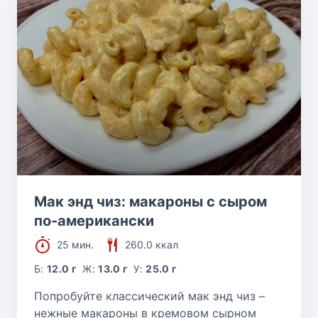
Рецепт с сухими дрожжами
Рецепты из куриного филе
Блюда из моркови
Блюда из капусты
Блюда из клубники
Мак энд чиз: макароны с сыром
по-американски
Рецепты из кабачков
25 мин.
260.0 ккал
Б:
12.0 г
Ж:
13.0 г
У:
25.0 г
Блюда из бобовых
Попробуйте классический мак энд чиз –
нежные макароны в кремовом сырном
Блюда из грибов