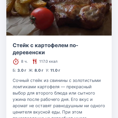
Блюда из сыра
Блюда из орехов
Блюда из вишни
Стейк с картофелем по-
Блюда из баранины
деревенски
8 ч.
117.0 ккал
Б:
3.0 г
Ж:
8.0 г
У:
11.0 г
Сочный стейк из свинины с золотистыми
ломтиками картофеля — прекрасный
выбор для второго блюда или сытного
ужина после рабочего дня. Его вкус и
аромат не оставят равнодушным ни одного
ценителя вкусной еды. При этом