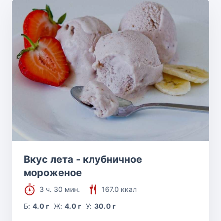
Вкус лета - клубничное
мороженое
3 ч. 30 мин.
167.0 ккал
Б:
4.0 г
Ж:
4.0 г
У:
30.0 г