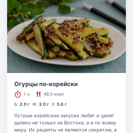
Огурцы по-корейски
1 ч.
48.0 ккал
Б:
2.0 г
Ж:
3.0 г
У:
5.0 г
Острые корейские закуски любят и ценят
далеко не только на Востоке, а и по всему
миру. Их рецепты не являются секретом, а