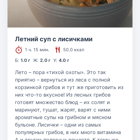
Летний суп с лисичками
1 ч. 15 мин.
50.0 ккал
Б:
1.0 г
Ж:
2.0 г
У:
4.0 г
Лето – пора «тихой охоты». Это так
приятно – вернуться из леса с полной
корзинкой грибов и тут же приготовить из
них что-то вкусное! Из лесных грибов
готовят множество блюд – их солят и
маринуют, тушат, жарят, варят с ними
ароматные супы на грибном и мясном
бульоне. Лисички – одни из самых
популярных грибов, в них много витамина
А и других полезных веществ. К тому же