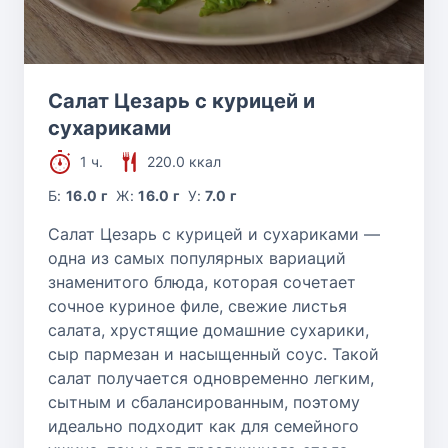
Салат Цезарь с курицей и
сухариками
1 ч.
220.0 ккал
Б:
16.0 г
Ж:
16.0 г
У:
7.0 г
Салат Цезарь с курицей и сухариками —
одна из самых популярных вариаций
знаменитого блюда, которая сочетает
сочное куриное филе, свежие листья
салата, хрустящие домашние сухарики,
сыр пармезан и насыщенный соус. Такой
салат получается одновременно легким,
сытным и сбалансированным, поэтому
идеально подходит как для семейного