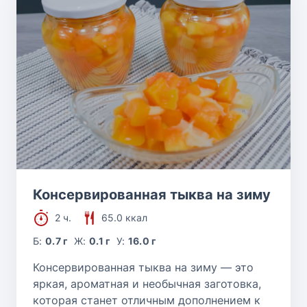
Рецепт с сухими дрожжами
Рецепты из куриного филе
Блюда из моркови
Блюда из капусты
Блюда из клубники
Консервированная тыква на зиму
2 ч.
65.0 ккал
Рецепты из кабачков
Б:
0.7 г
Ж:
0.1 г
У:
16.0 г
Блюда из бобовых
Консервированная тыква на зиму — это
яркая, ароматная и необычная заготовка,
которая станет отличным дополнением к
Блюда из грибов