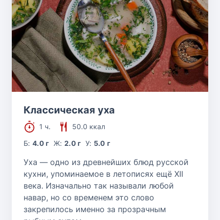
Классическая уха
1 ч.
50.0 ккал
Б:
4.0 г
Ж:
2.0 г
У:
5.0 г
Уха — одно из древнейших блюд русской
кухни, упоминаемое в летописях ещё XII
века. Изначально так называли любой
навар, но со временем это слово
закрепилось именно за прозрачным