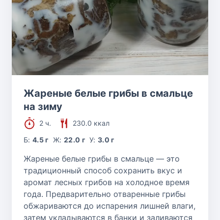
Жареные белые грибы в смальце
на зиму
2 ч.
230.0 ккал
Б:
4.5 г
Ж:
22.0 г
У:
3.0 г
Жареные белые грибы в смальце — это
традиционный способ сохранить вкус и
аромат лесных грибов на холодное время
года. Предварительно отваренные грибы
обжариваются до испарения лишней влаги,
затем укладываются в банки и заливаются