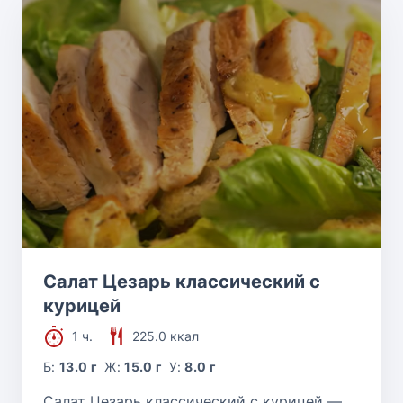
Блюда из сыра
Блюда из орехов
Блюда из вишни
Блюда из баранины
Салат Цезарь классический с
курицей
1 ч.
225.0 ккал
Б:
13.0 г
Ж:
15.0 г
У:
8.0 г
Салат Цезарь классический с курицей —