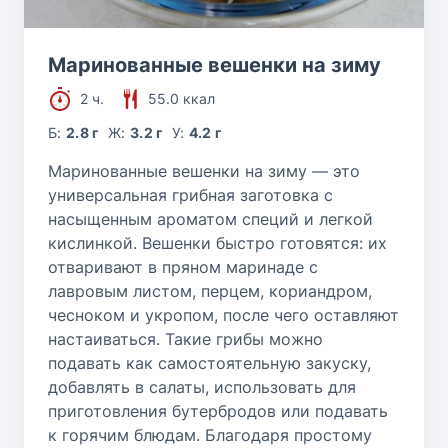
Маринованные вешенки на зиму
2 ч.
55.0 ккал
Б:
2.8 г
Ж:
3.2 г
У:
4.2 г
Маринованные вешенки на зиму — это
универсальная грибная заготовка с
насыщенным ароматом специй и легкой
кислинкой. Вешенки быстро готовятся: их
отваривают в пряном маринаде с
лавровым листом, перцем, кориандром,
чесноком и укропом, после чего оставляют
настаиваться. Такие грибы можно
подавать как самостоятельную закуску,
добавлять в салаты, использовать для
приготовления бутербродов или подавать
к горячим блюдам. Благодаря простому