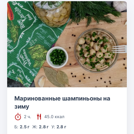
Маринованные шампиньоны на
зиму
2 ч.
45.0 ккал
Б:
2.5 г
Ж:
2.8 г
У:
2.8 г