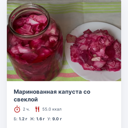
Маринованная капуста со
свеклой
2 ч.
55.0 ккал
Б:
1.2 г
Ж:
1.6 г
У:
9.0 г