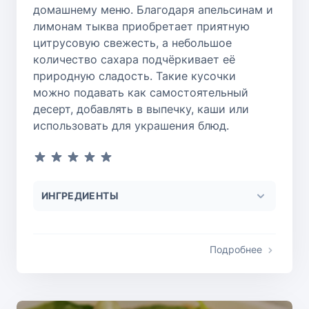
домашнему меню. Благодаря апельсинам и
лимонам тыква приобретает приятную
Блюда из курицы
цитрусовую свежесть, а небольшое
количество сахара подчёркивает её
Блюда из яблок
природную сладость. Такие кусочки
можно подавать как самостоятельный
десерт, добавлять в выпечку, каши или
Блюда из шоколада
использовать для украшения блюд.
Блюда из творога
Блюда из рыбы
ИНГРЕДИЕНТЫ
Блюда из говядины
Подробнее
Блюда из баклажанов