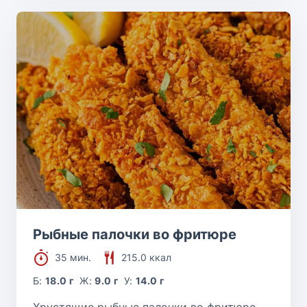
Рыбные палочки во фритюре
35 мин.
215.0 ккал
Б:
18.0 г
Ж:
9.0 г
У:
14.0 г