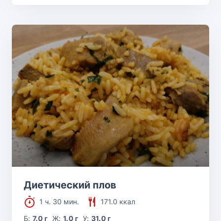
Диетический плов
1 ч. 30 мин.
171.0 ккал
Б:
7.0 г
Ж:
1.0 г
У:
31.0 г