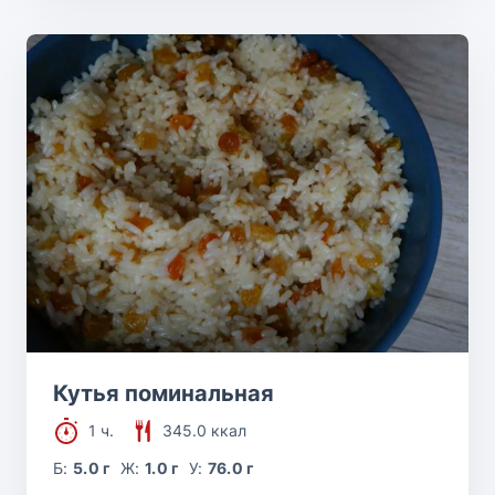
Кутья поминальная
1 ч.
345.0 ккал
Б:
5.0 г
Ж:
1.0 г
У:
76.0 г