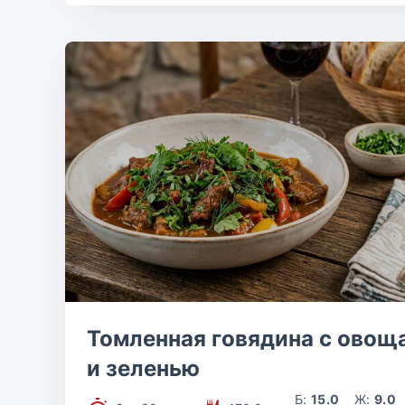
Томленная говядина с овощ
и зеленью
Б:
15.0
Ж:
9.0