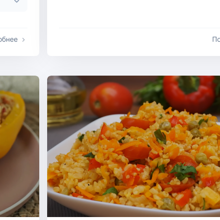
обнее
П