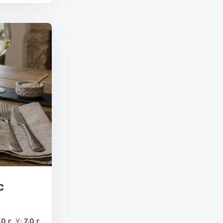
с
.0 г
У:
7.0 г