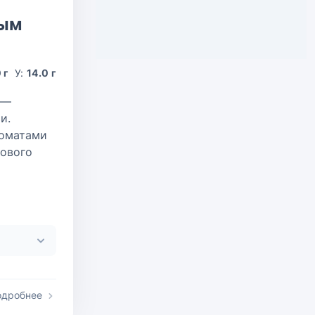
ным
 г
У:
14.0 г
 —
и.
томатами
ового
одробнее