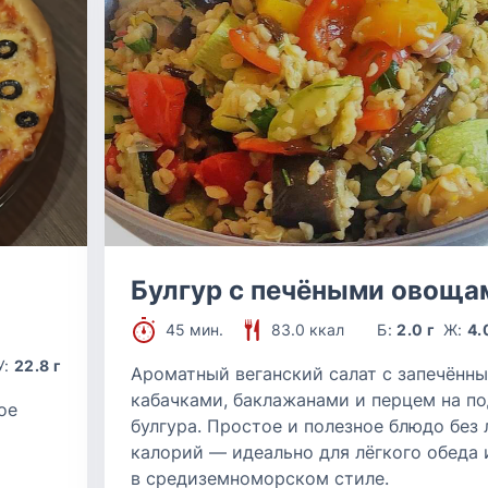
Булгур с печёными овоща
45 мин.
83.0 ккал
Б:
2.0 г
Ж:
4.
У:
22.8 г
Ароматный веганский салат с запечённ
кабачками, баклажанами и перцем на п
ое
булгура. Простое и полезное блюдо без
калорий — идеально для лёгкого обеда
в средиземноморском стиле.