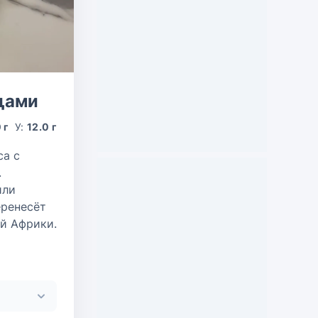
щами
0 г
У:
12.0 г
са с
.
или
еренесёт
ой Африки.