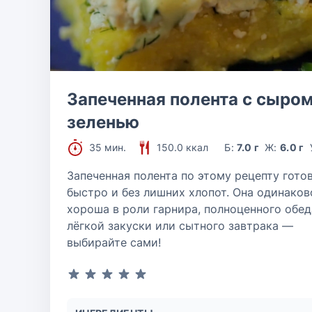
Запеченная полента с сыром
зеленью
35 мин.
150.0 ккал
Б:
7.0 г
Ж:
6.0 г
Запеченная полента по этому рецепту гото
быстро и без лишних хлопот. Она одинаков
хороша в роли гарнира, полноценного обед
лёгкой закуски или сытного завтрака —
выбирайте сами!