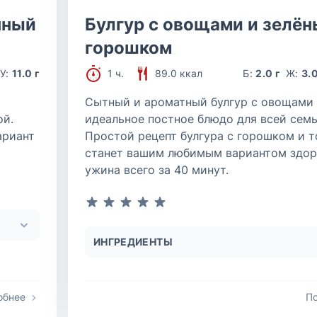
нный
Булгур с овощами и зелё
горошком
У:
11.0 г
1 ч.
89.0 ккал
Б:
2.0 г
Ж:
3.0
Сытный и ароматный булгур с овощами
ой.
идеальное постное блюдо для всей семь
ариант
Простой рецепт булгура с горошком и 
станет вашим любимым вариантом здор
ужина всего за 40 минут.
ИНГРЕДИЕНТЫ
обнее
П