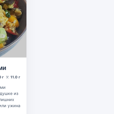
ми
0 г
У:
11.0 г
ыми
одушке из
 лишних
 или ужина