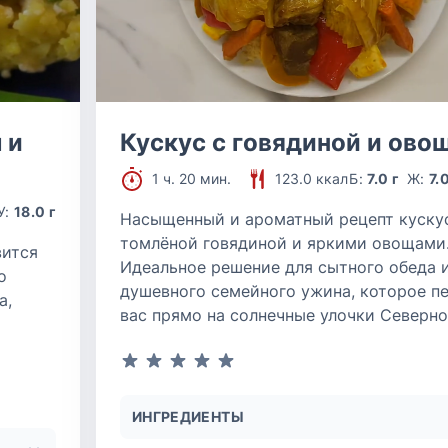
 и
Кускус с говядиной и ово
1 ч. 20 мин.
123.0 ккал
Б:
7.0 г
Ж:
7.
У:
18.0 г
Насыщенный и ароматный рецепт куску
томлёной говядиной и яркими овощами
вится
Идеальное решение для сытного обеда 
о
душевного семейного ужина, которое п
а,
вас прямо на солнечные улочки Северн
ИНГРЕДИЕНТЫ