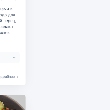
щами в
юдо для
й перец,
создают
елке.
одробнее