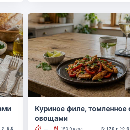
ами
Куриное филе, томленное 
овощами
У:
6.0
—
150.0 ккал
Б:
17.0 г
Ж:
6