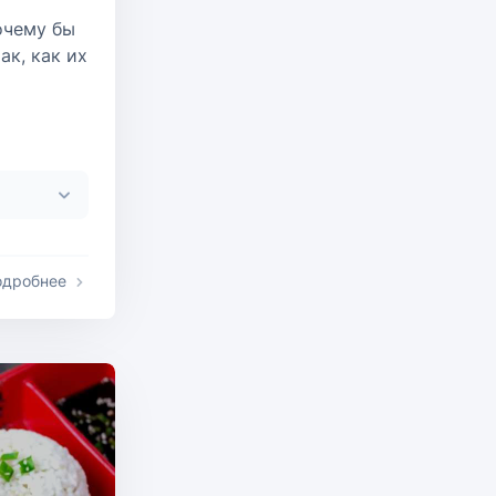
очему бы
ак, как их
одробнее