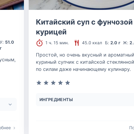
Китайский суп с фунчозой
курицей
У:
51.0
1 ч. 15 мин.
45.0 ккал
Б:
2.0 г
Ж:
2.
г
Простой, но очень вкусный и ароматны
усным,
куриный супчик с китайской стеклянно
по силам даже начинающему кулинару.
ИНГРЕДИЕНТЫ
обнее
П