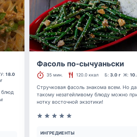
Фасоль по-сычуаньски
У:
18.0
35 мин.
120.0 ккал
Б:
3.0 г
Ж:
10.
г
Стручковая фасоль знакома всем. Но д
 блюд
такому незатейливому блюду можно пр
м
нотку восточной экзотики!
ИНГРЕДИЕНТЫ