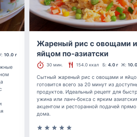
Жареный рис с овощами 
яйцом по-азиатски
У:
10.0 г
30 мин.
154.0 ккал
Б:
4.0 г
Ж:
10.0
ежные
чном
Сытный жареный рис с овощами и яйц
ца
готовится всего за 20 минут из доступн
с
продуктов. Идеальный рецепт для быст
ужина или ланч-бокса с ярким азиатски
и
акцентом и ресторанной подачей прямо 
ая
дома.