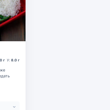
0 г
У:
8.0 г
аже
идать