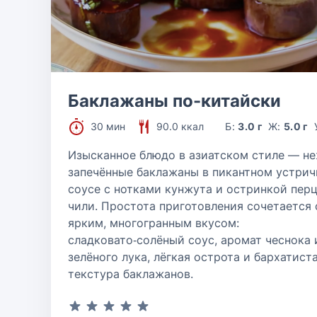
Баклажаны по-китайски
30 мин
90.0 ккал
Б:
3.0 г
Ж:
5.0 г
Изысканное блюдо в азиатском стиле — н
запечённые баклажаны в пикантном устри
соусе с нотками кунжута и остринкой пер
чили. Простота приготовления сочетается 
ярким, многогранным вкусом:
сладковато‑солёный соус, аромат чеснока 
зелёного лука, лёгкая острота и бархатист
текстура баклажанов.