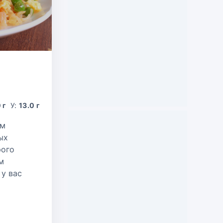
и
 г
У:
13.0 г
ом
ых
рого
м
у вас