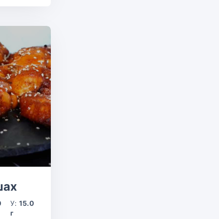
шах
0
У:
15.0
г