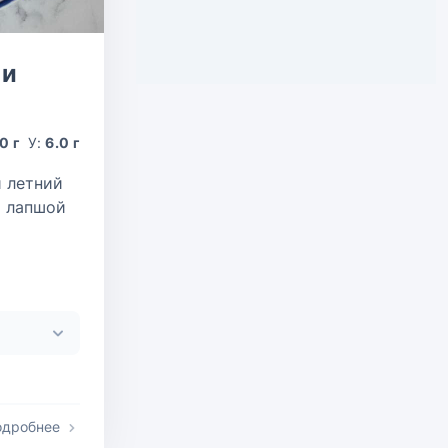
 и
0 г
У:
6.0 г
й летний
й лапшой
одробнее