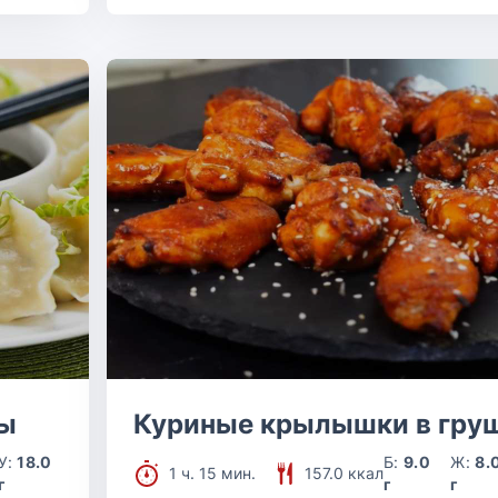
зы
Куриные крылышки в гру
У:
18.0
Б:
9.0
Ж:
8.
1 ч. 15 мин.
157.0 ккал
г
г
г