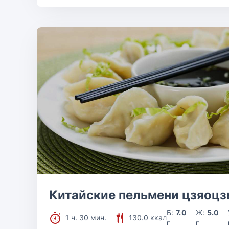
Китайские пельмени цзяоц
Б:
7.0
Ж:
5.0
1 ч. 30 мин.
130.0 ккал
г
г