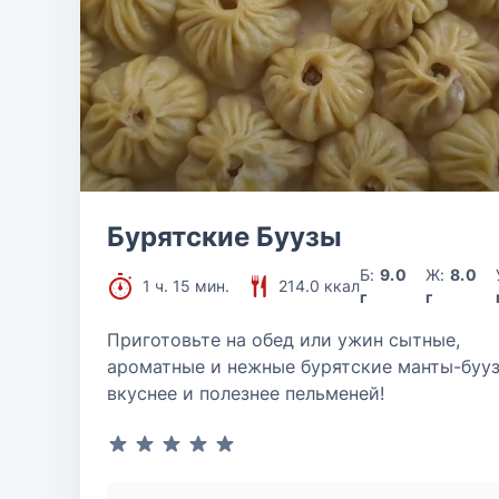
Бурятские Буузы
Б:
9.0
Ж:
8.0
1 ч. 15 мин.
214.0 ккал
г
г
Приготовьте на обед или ужин сытные,
ароматные и нежные бурятские манты-бууз
вкуснее и полезнее пельменей!