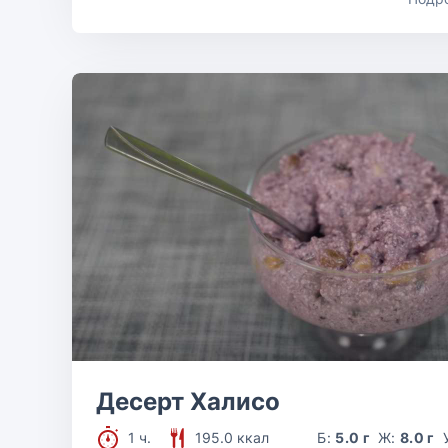
Десерт Халисо
1 ч.
195.0 ккал
Б:
5.0 г
Ж:
8.0 г