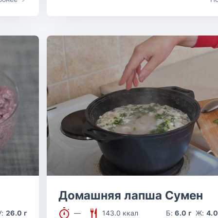
Домашняя лапша Сумен
У:
26.0 г
—
143.0 ккал
Б:
6.0 г
Ж:
4.0