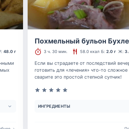
Похмельный бульон Бухл
У:
48.0 г
3 ч. 30 мин.
58.0 ккал
Б:
2.0 г
Ж:
3.
енными
Если вы страдаете от последствий вече
амых
готовить для «лечения» что-то сложное 
сварите это простой степной супчик!
ИНГРЕДИЕНТЫ
обнее
П