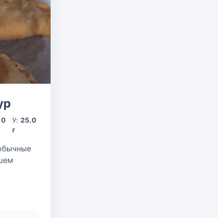
ур
.0
У:
25.0
г
 обычные
йшем