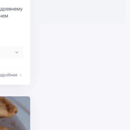
 древнему
 чем
одробнее