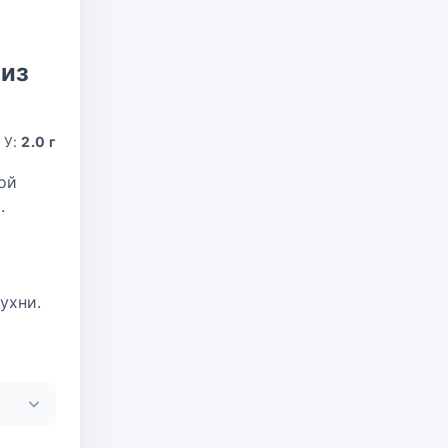
 из
У:
2.0 г
ой
.
ухни.