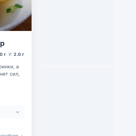
ер
0 г
У:
2.0 г
ринки, а
нет сил,
одробнее