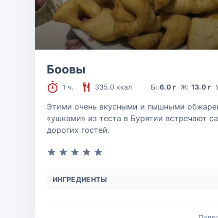
Боовы
1 ч.
335.0 ккал
Б:
6.0 г
Ж:
13.0 г
Этими очень вкусными и пышными обжар
«ушками» из теста в Бурятии встречают с
дорогих гостей.
ИНГРЕДИЕНТЫ
Подр