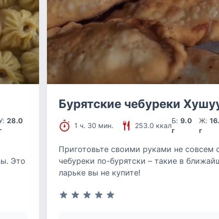
Бурятские чебуреки Хушу
У:
28.0
Б:
9.0
Ж:
16
1 ч. 30 мин.
253.0 ккал
г
г
г
Приготовьте своими руками не совсем
ы. Это
чебуреки по-бурятски – такие в ближа
ларьке вы не купите!