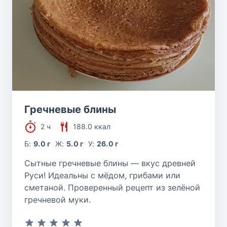
Гречневые блины
2 ч
188.0 ккал
Б:
9.0 г
Ж:
5.0 г
У:
26.0 г
Сытные гречневые блины — вкус древней
Руси! Идеальны с мёдом, грибами или
сметаной. Проверенный рецепт из зелёной
гречневой муки.