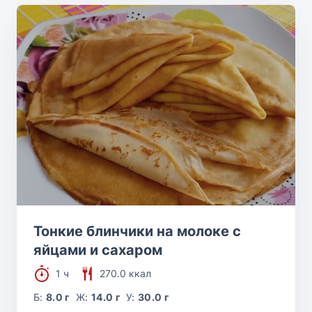
Тонкие блинчики на молоке с
яйцами и сахаром
1 ч
270.0 ккал
Б:
8.0 г
Ж:
14.0 г
У:
30.0 г