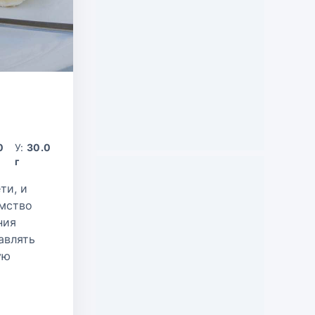
0
У:
30.0
г
ти, и
омство
ния
авлять
ую