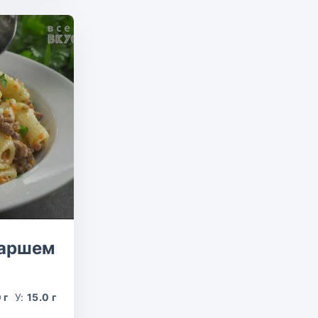
фаршем
 г
У:
15.0 г