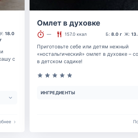
Омлет в духовке
У:
18.0
—
157.0 ккал
Б:
8.0 г
Ж:
13.
г
Приготовьте себе или детям нежный
 и
«ностальгический» омлет в духовке – с
кашу с
в детском садике!
ИНГРЕДИЕНТЫ
обнее
П