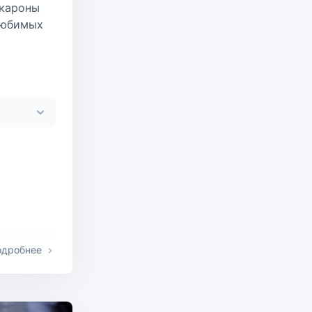
акароны
любимых
одробнее