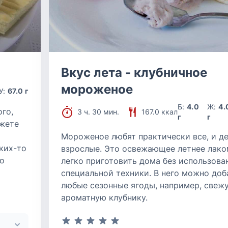
Вкус лета - клубничное
мороженое
У:
67.0 г
Б:
4.0
Ж:
4.
ого,
3 ч. 30 мин.
167.0 ккал
г
г
ожете
Мороженое любят практически все, и де
ких-то
взрослые. Это освежающее летнее лак
то
легко приготовить дома без использова
специальной техники. В него можно доб
любые сезонные ягоды, например, свеж
ароматную клубнику.