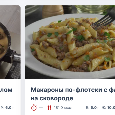
елом
Макароны по-флотски с 
на сковороде
У:
6.0 г
—
181.0 ккал
Б:
5.0 г
Ж:
10.0