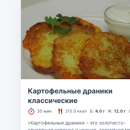
Картофельные драники
классические
35 мин.
215.0 ккал
Б:
4.0 г
Ж:
12.0 г
«Картофельные драники – это золотисто-
хрустящая корочка и нежная, ароматная м