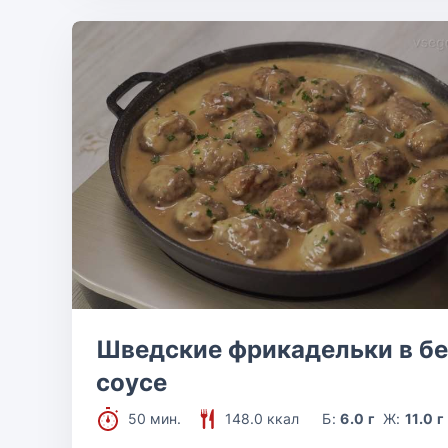
Шведские фрикадельки в б
соусе
50 мин.
148.0 ккал
Б:
6.0 г
Ж:
11.0 г