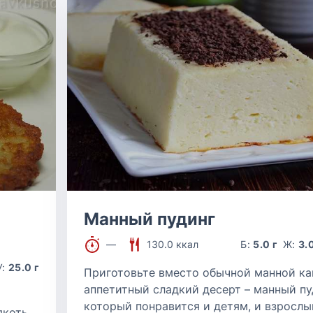
Манный пудинг
—
130.0 ккал
Б:
5.0 г
Ж:
3.0
У:
25.0 г
Приготовьте вместо обычной манной к
аппетитный сладкий десерт – манный пу
который понравится и детям, и взрослы
якоть