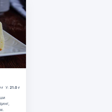
 г
У:
21.0 г
аши
динг,
м.