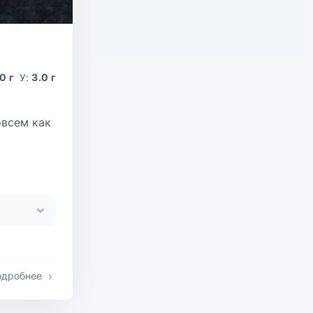
0 г
У:
3.0 г
овсем как
одробнее