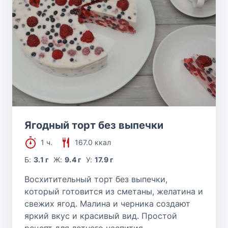
Ягодный торт без выпечки
1 ч.
167.0 ккал
Б:
3.1 г
Ж:
9.4 г
У:
17.9 г
Восхитительный торт без выпечки,
который готовится из сметаны, желатина и
свежих ягод. Малина и черника создают
яркий вкус и красивый вид. Простой