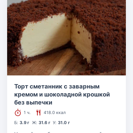
Торт сметанник с заварным
кремом и шоколадной крошкой
без выпечки
1 ч.
418.0 ккал
Б:
3.9 г
Ж:
31.6 г
У:
31.0 г