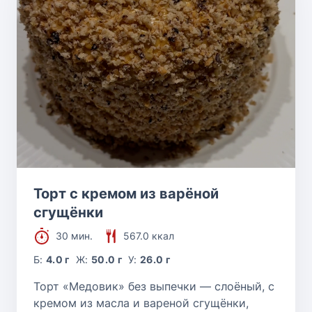
Торт с кремом из варёной
сгущёнки
30 мин.
567.0 ккал
Б:
4.0 г
Ж:
50.0 г
У:
26.0 г
Торт «Медовик» без выпечки — слоёный, с
кремом из масла и вареной сгущёнки,