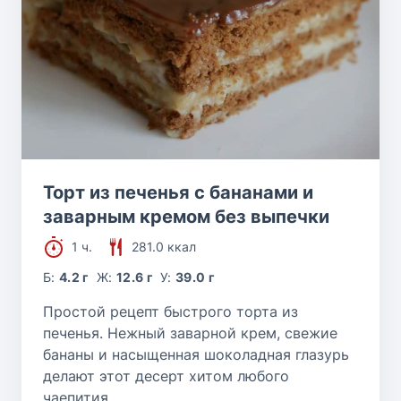
Торт из печенья с бананами и
заварным кремом без выпечки
1 ч.
281.0 ккал
Б:
4.2 г
Ж:
12.6 г
У:
39.0 г
Простой рецепт быстрого торта из
печенья. Нежный заварной крем, свежие
бананы и насыщенная шоколадная глазурь
делают этот десерт хитом любого
чаепития.