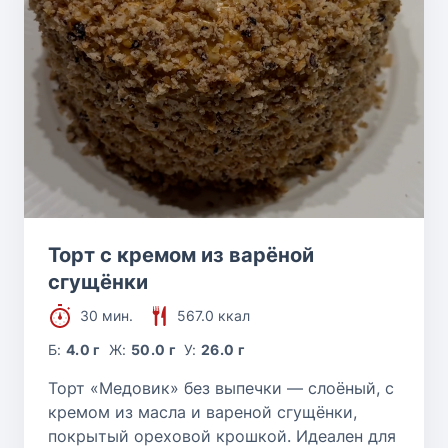
Торт с кремом из варёной
сгущёнки
30 мин.
567.0 ккал
Б:
4.0 г
Ж:
50.0 г
У:
26.0 г
Торт «Медовик» без выпечки — слоёный, с
кремом из масла и вареной сгущёнки,
покрытый ореховой крошкой. Идеален для