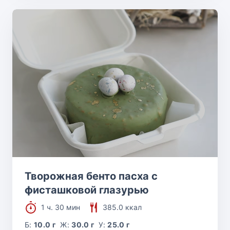
Творожная бенто пасха с
фисташковой глазурью
1 ч. 30 мин
385.0 ккал
Б:
10.0 г
Ж:
30.0 г
У:
25.0 г