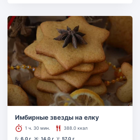
Имбирные звезды на елку
1 ч. 30 мин.
388.0 ккал
Б:
6.0 г
Ж:
14.0 г
У:
57.0 г