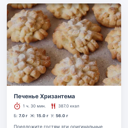
Печенье Хризантема
1 ч. 30 мин.
387.0 ккал
Б:
7.0 г
Ж:
15.0 г
У:
56.0 г
Предложите гостям эти оригинальные