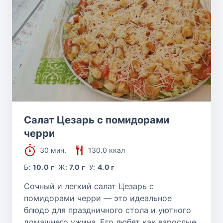
Салат Цезарь с помидорами
черри
30 мин.
130.0 ккал
Б:
10.0 г
Ж:
7.0 г
У:
4.0 г
Сочный и легкий салат Цезарь с
помидорами черри — это идеальное
блюдо для праздничного стола и уютного
домашнего ужина. Его любят как взрослые,