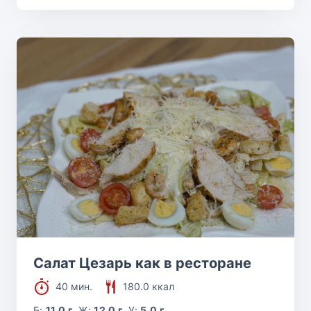
Салат Цезарь как в ресторане
40 мин.
180.0 ккал
Б:
11.0 г
Ж:
12.0 г
У:
5.0 г