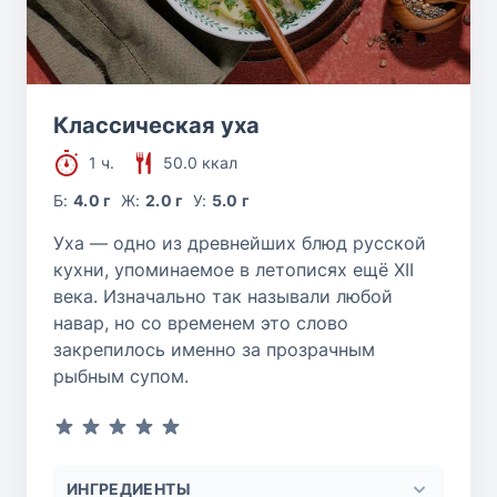
Классическая уха
1 ч.
50.0 ккал
Б:
4.0 г
Ж:
2.0 г
У:
5.0 г
Уха — одно из древнейших блюд русской
кухни, упоминаемое в летописях ещё XII
века. Изначально так называли любой
навар, но со временем это слово
закрепилось именно за прозрачным
рыбным супом.
ИНГРЕДИЕНТЫ