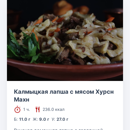
Калмыцкая лапша с мясом Хурсн
Махн
1 ч.
236.0 ккал
Б:
11.0 г
Ж:
9.0 г
У:
27.0 г