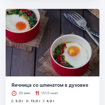
Яичница со шпинатом в духовке
20 мин.
151.0 ккал
Б:
5.0 г
Ж:
13.0 г
У:
4.0 г