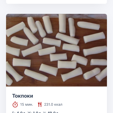
Токпоки
15 мин.
231.0 ккал
Б:
4.0 г
Ж:
1.0 г
У:
49.0 г